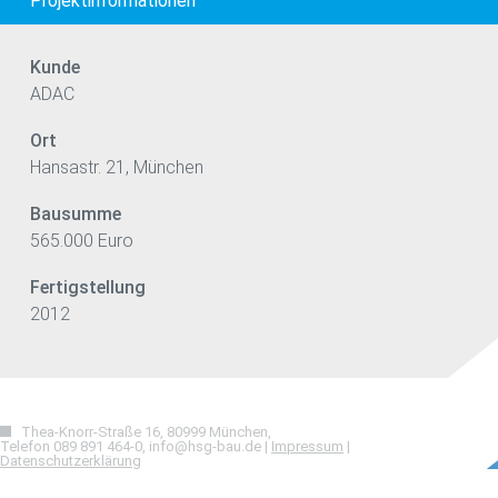
Projektinformationen
Kunde
ADAC
Ort
Hansastr. 21, München
Bausumme
565.000 Euro
Fertigstellung
2012
Thea-Knorr-Straße 16, 80999 München,
Telefon 089 891 464-0, info@hsg-bau.de |
Impressum
|
Datenschutzerklärung